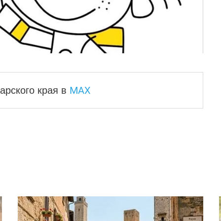
MAX
арского края
в