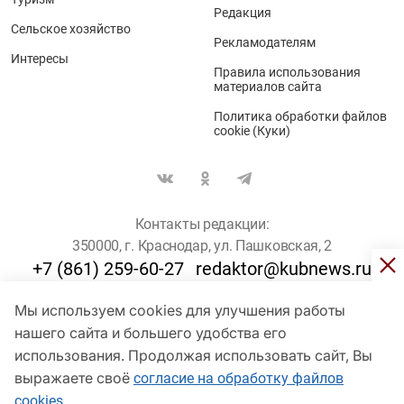
Редакция
Сельское хозяйство
Рекламодателям
Интересы
Правила использования
материалов сайта
Политика обработки файлов
cookie (Куки)
Контакты редакции:
350000, г. Краснодар, ул. Пашковская, 2
+7 (861) 259-60-27
redaktor@kubnews.ru
Мы используем cookies для улучшения работы
Для пользователей старше 16 лет
нашего сайта и большего удобства его
© Кубанские Новости, 2017
использования. Продолжая использовать сайт, Вы
Сетевое издание «kubnews» зарегистрировано Федеральной
выражаете своё
согласие на обработку файлов
службой по надзору в сфере связи, информационных технологий
cookies
и массовых коммуникаций (Роскомнадзор). Регистрационный