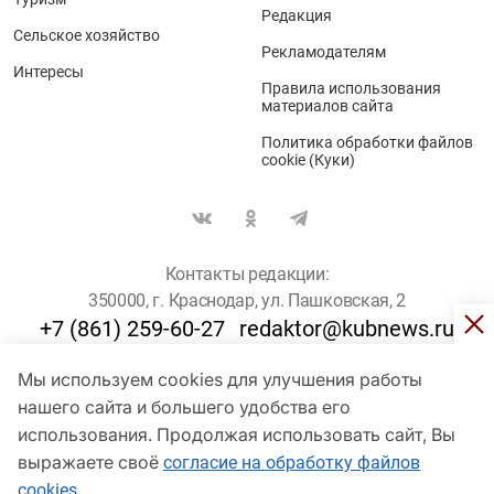
Редакция
Сельское хозяйство
Рекламодателям
Интересы
Правила использования
материалов сайта
Политика обработки файлов
cookie (Куки)
Контакты редакции:
350000, г. Краснодар, ул. Пашковская, 2
+7 (861) 259-60-27
redaktor@kubnews.ru
Мы используем cookies для улучшения работы
Для пользователей старше 16 лет
нашего сайта и большего удобства его
© Кубанские Новости, 2017
использования. Продолжая использовать сайт, Вы
Сетевое издание «kubnews» зарегистрировано Федеральной
выражаете своё
согласие на обработку файлов
службой по надзору в сфере связи, информационных технологий
cookies
и массовых коммуникаций (Роскомнадзор). Регистрационный