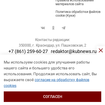
Правила использования
материалов сайта
Политика обработки файлов
cookie (Куки)
Контакты редакции:
350000, г. Краснодар, ул. Пашковская, 2
+7 (861) 259-60-27
redaktor@kubnews.ru
Мы используем cookies для улучшения работы
Для пользователей старше 16 лет
нашего сайта и большего удобства его
использования. Продолжая использовать сайт, Вы
© Кубанские Новости, 2017
Сетевое издание «kubnews» зарегистрировано Федеральной
выражаете своё
согласие на обработку файлов
службой по надзору в сфере связи, информационных технологий
cookies
и массовых коммуникаций (Роскомнадзор). Регистрационный
номер Эл № ФС 77 - 78802 от 30 июля 2020 года. Учредитель -
ООО "ГИК "Кубанские Новости" (350000, Краснодар, ул.
СОГЛАСЕН
Пашковская, 2). Главный редактор – Филиппов О. Ю.