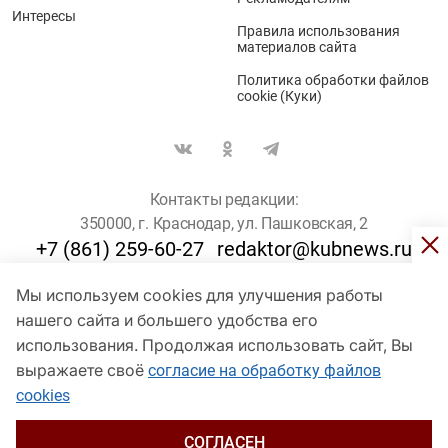
Интересы
Правила использования
материалов сайта
Политика обработки файлов
cookie (Куки)
Контакты редакции:
350000, г. Краснодар, ул. Пашковская, 2
+7 (861) 259-60-27
redaktor@kubnews.ru
Мы используем cookies для улучшения работы
Для пользователей старше 16 лет
нашего сайта и большего удобства его
© Кубанские Новости, 2017
использования. Продолжая использовать сайт, Вы
Сетевое издание «kubnews» зарегистрировано Федеральной
выражаете своё
согласие на обработку файлов
службой по надзору в сфере связи, информационных технологий
cookies
и массовых коммуникаций (Роскомнадзор). Регистрационный
номер Эл № ФС 77 - 78802 от 30 июля 2020 года. Учредитель -
ООО "ГИК "Кубанские Новости" (350000, Краснодар, ул.
СОГЛАСЕН
Пашковская, 2). Главный редактор – Филиппов О. Ю.