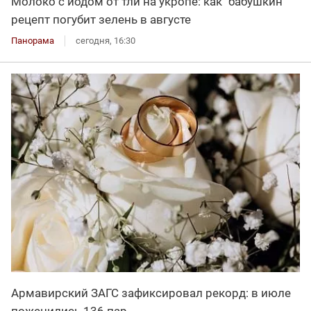
Молоко с йодом от тли на укропе: как "бабушкин"
рецепт погубит зелень в августе
Панорама
сегодня, 16:30
Армавирский ЗАГС зафиксировал рекорд: в июле
поженились 136 пар