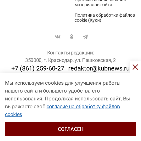
материалов сайта
Политика обработки файлов
cookie (Куки)
Контакты редакции:
350000, г. Краснодар, ул. Пашковская, 2
+7 (861) 259-60-27
redaktor@kubnews.ru
Мы используем cookies для улучшения работы
Для пользователей старше 16 лет
нашего сайта и большего удобства его
© Кубанские Новости, 2017
использования. Продолжая использовать сайт, Вы
Сетевое издание «kubnews» зарегистрировано Федеральной
выражаете своё
согласие на обработку файлов
службой по надзору в сфере связи, информационных технологий
cookies
и массовых коммуникаций (Роскомнадзор). Регистрационный
номер Эл № ФС 77 - 78802 от 30 июля 2020 года. Учредитель -
ООО "ГИК "Кубанские Новости" (350000, Краснодар, ул.
СОГЛАСЕН
Пашковская, 2). Главный редактор – Филиппов О. Ю.