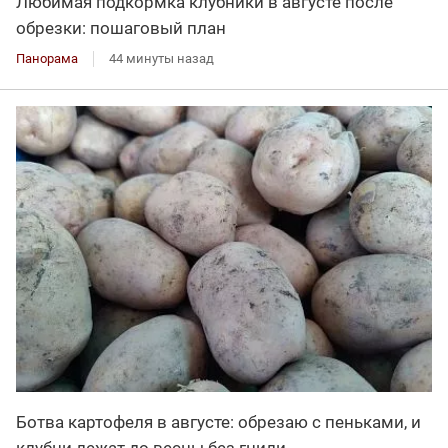
Любимая подкормка клубники в августе после
обрезки: пошаговый план
Панорама
44 минуты назад
Ботва картофеля в августе: обрезаю с пеньками, и
клубни лежат до весны без гнили