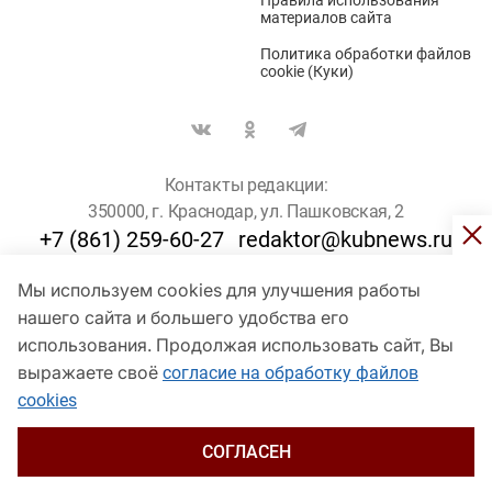
материалов сайта
Политика обработки файлов
cookie (Куки)
Контакты редакции:
350000, г. Краснодар, ул. Пашковская, 2
+7 (861) 259-60-27
redaktor@kubnews.ru
Мы используем cookies для улучшения работы
Для пользователей старше 16 лет
нашего сайта и большего удобства его
© Кубанские Новости, 2017
использования. Продолжая использовать сайт, Вы
Сетевое издание «kubnews» зарегистрировано Федеральной
выражаете своё
согласие на обработку файлов
службой по надзору в сфере связи, информационных технологий
cookies
и массовых коммуникаций (Роскомнадзор). Регистрационный
номер Эл № ФС 77 - 78802 от 30 июля 2020 года. Учредитель -
ООО "ГИК "Кубанские Новости" (350000, Краснодар, ул.
СОГЛАСЕН
Пашковская, 2). Главный редактор – Филиппов О. Ю.