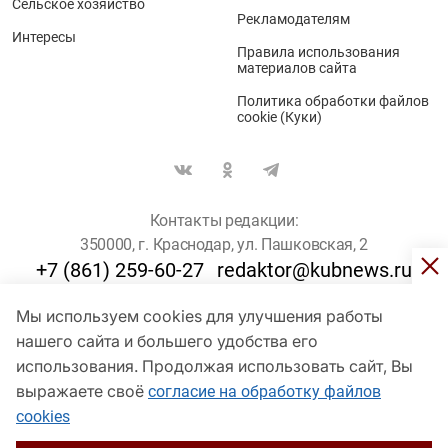
Сельское хозяйство
Рекламодателям
Интересы
Правила использования
материалов сайта
Политика обработки файлов
cookie (Куки)
Контакты редакции:
350000, г. Краснодар, ул. Пашковская, 2
+7 (861) 259-60-27
redaktor@kubnews.ru
Мы используем cookies для улучшения работы
Для пользователей старше 16 лет
нашего сайта и большего удобства его
© Кубанские Новости, 2017
использования. Продолжая использовать сайт, Вы
Сетевое издание «kubnews» зарегистрировано Федеральной
выражаете своё
согласие на обработку файлов
службой по надзору в сфере связи, информационных технологий
cookies
и массовых коммуникаций (Роскомнадзор). Регистрационный
номер Эл № ФС 77 - 78802 от 30 июля 2020 года. Учредитель -