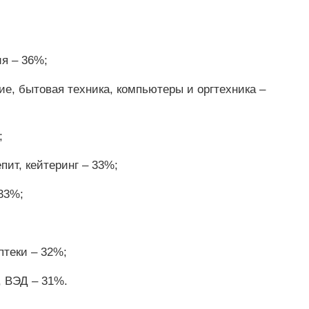
я – 36%;
ие, бытовая техника, компьютеры и оргтехника –
;
пит, кейтеринг – 33%;
33%;
теки – 32%;
, ВЭД – 31%.