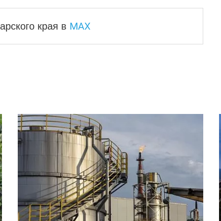
MAX
арского края
в