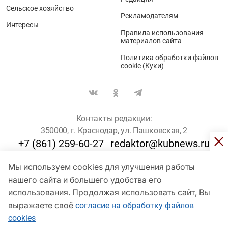
Сельское хозяйство
Рекламодателям
Интересы
Правила использования
материалов сайта
Политика обработки файлов
cookie (Куки)
Контакты редакции:
350000, г. Краснодар, ул. Пашковская, 2
+7 (861) 259-60-27
redaktor@kubnews.ru
Мы используем cookies для улучшения работы
Для пользователей старше 16 лет
нашего сайта и большего удобства его
© Кубанские Новости, 2017
использования. Продолжая использовать сайт, Вы
Сетевое издание «kubnews» зарегистрировано Федеральной
выражаете своё
согласие на обработку файлов
службой по надзору в сфере связи, информационных технологий
cookies
и массовых коммуникаций (Роскомнадзор). Регистрационный
номер Эл № ФС 77 - 78802 от 30 июля 2020 года. Учредитель -