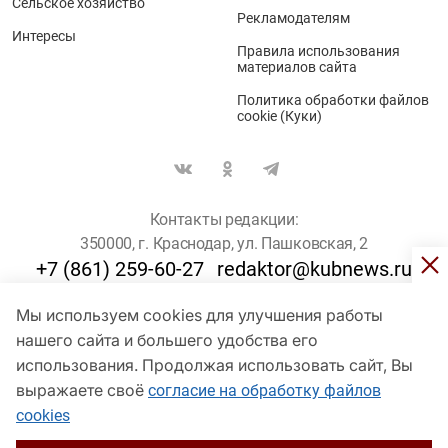
Сельское хозяйство
Рекламодателям
Интересы
Правила использования
материалов сайта
Политика обработки файлов
cookie (Куки)
Контакты редакции:
350000, г. Краснодар, ул. Пашковская, 2
+7 (861) 259-60-27
redaktor@kubnews.ru
Мы используем cookies для улучшения работы
Для пользователей старше 16 лет
нашего сайта и большего удобства его
использования. Продолжая использовать сайт, Вы
© Кубанские Новости, 2017
Сетевое издание «kubnews» зарегистрировано Федеральной
выражаете своё
согласие на обработку файлов
службой по надзору в сфере связи, информационных технологий
cookies
и массовых коммуникаций (Роскомнадзор). Регистрационный
номер Эл № ФС 77 - 78802 от 30 июля 2020 года. Учредитель -