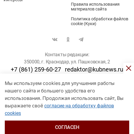
Правила использования
материалов сайта
Политика обработки файлов
cookie (Куки)
Контакты редакции:
350000, г. Краснодар, ул. Пашковская, 2
+7 (861) 259-60-27
redaktor@kubnews.ru
Мы используем cookies для улучшения работы
Для пользователей старше 16 лет
нашего сайта и большего удобства его
© Кубанские Новости, 2017
использования. Продолжая использовать сайт, Вы
Сетевое издание «kubnews» зарегистрировано Федеральной
выражаете своё
согласие на обработку файлов
службой по надзору в сфере связи, информационных технологий
cookies
и массовых коммуникаций (Роскомнадзор). Регистрационный
номер Эл № ФС 77 - 78802 от 30 июля 2020 года. Учредитель -
ООО "ГИК "Кубанские Новости" (350000, Краснодар, ул.
СОГЛАСЕН
Пашковская, 2). Главный редактор – Филиппов О. Ю.