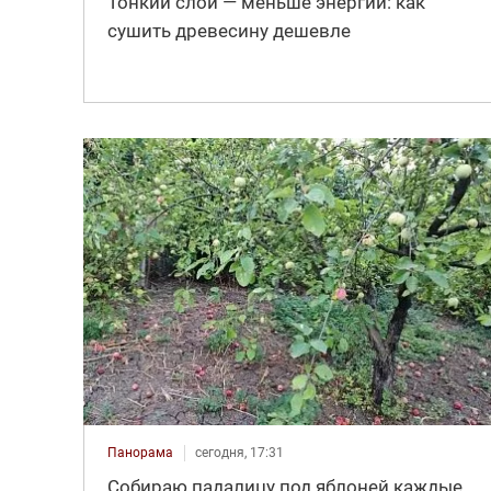
Тонкий слой — меньше энергии: как
сушить древесину дешевле
Панорама
сегодня, 17:31
Собираю падалицу под яблоней каждые