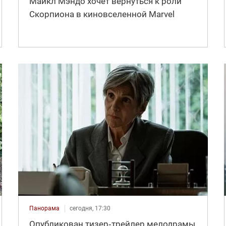
Майкл Мэндо хочет вернуться к роли
Скорпиона в киновселенной Marvel
Панорама
сегодня, 17:30
Опубликован тизер‑трейлер мелодрамы