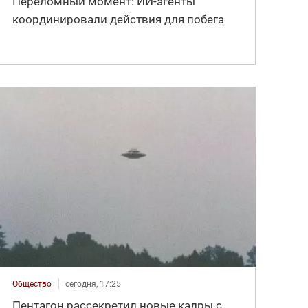
Переломный момент: ИИ-агенты
координировали действия для побега
Общество
сегодня, 17:25
Пентагон рассекретил новые кадры с