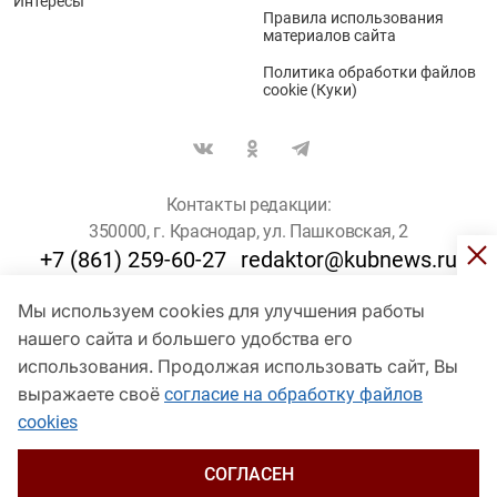
Интересы
Правила использования
материалов сайта
Политика обработки файлов
cookie (Куки)
Контакты редакции:
350000, г. Краснодар, ул. Пашковская, 2
+7 (861) 259-60-27
redaktor@kubnews.ru
Мы используем cookies для улучшения работы
Для пользователей старше 16 лет
нашего сайта и большего удобства его
© Кубанские Новости, 2017
использования. Продолжая использовать сайт, Вы
Сетевое издание «kubnews» зарегистрировано Федеральной
выражаете своё
согласие на обработку файлов
службой по надзору в сфере связи, информационных технологий
cookies
и массовых коммуникаций (Роскомнадзор). Регистрационный
номер Эл № ФС 77 - 78802 от 30 июля 2020 года. Учредитель -
ООО "ГИК "Кубанские Новости" (350000, Краснодар, ул.
СОГЛАСЕН
Пашковская, 2). Главный редактор – Филиппов О. Ю.