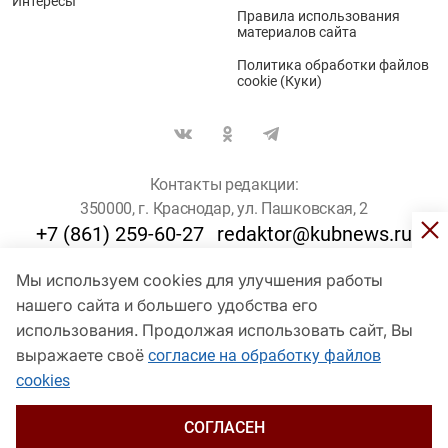
Интересы
Правила использования
материалов сайта
Политика обработки файлов
cookie (Куки)
Контакты редакции:
350000, г. Краснодар, ул. Пашковская, 2
+7 (861) 259-60-27
redaktor@kubnews.ru
Мы используем cookies для улучшения работы
Для пользователей старше 16 лет
нашего сайта и большего удобства его
© Кубанские Новости, 2017
использования. Продолжая использовать сайт, Вы
Сетевое издание «kubnews» зарегистрировано Федеральной
выражаете своё
согласие на обработку файлов
службой по надзору в сфере связи, информационных технологий
cookies
и массовых коммуникаций (Роскомнадзор). Регистрационный
номер Эл № ФС 77 - 78802 от 30 июля 2020 года. Учредитель -
ООО "ГИК "Кубанские Новости" (350000, Краснодар, ул.
СОГЛАСЕН
Пашковская, 2). Главный редактор – Филиппов О. Ю.