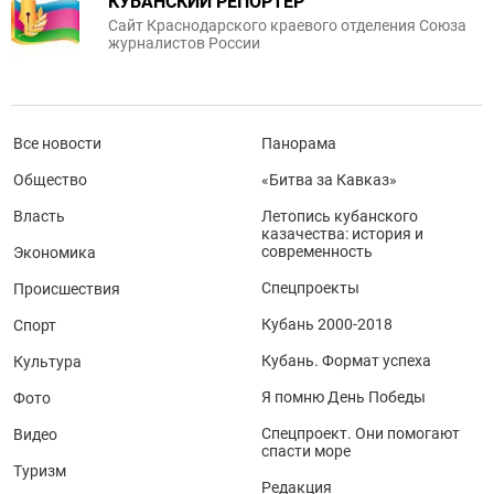
КУБАНСКИЙ РЕПОРТЕР
Сайт Краснодарского краевого отделения Союза
журналистов России
Все новости
Панорама
Общество
«Битва за Кавказ»
Власть
Летопись кубанского
казачества: история и
современность
Экономика
Спецпроекты
Происшествия
Кубань 2000-2018
Спорт
Кубань. Формат успеха
Культура
Я помню День Победы
Фото
Спецпроект. Они помогают
Видео
спасти море
Туризм
Редакция