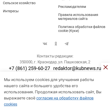
Сельское хозяйство
Рекламодателям
Интересы
Правила использования
материалов сайта
Политика обработки файлов
cookie (Куки)
Контакты редакции:
350000, г. Краснодар, ул. Пашковская, 2
+7 (861) 259-60-27
redaktor@kubnews.ru
Мы используем cookies для улучшения работы
Для пользователей старше 16 лет
нашего сайта и большего удобства его
© Кубанские Новости, 2017
использования. Продолжая использовать сайт, Вы
Сетевое издание «kubnews» зарегистрировано Федеральной
выражаете своё
согласие на обработку файлов
службой по надзору в сфере связи, информационных технологий
cookies
и массовых коммуникаций (Роскомнадзор). Регистрационный
номер Эл № ФС 77 - 78802 от 30 июля 2020 года. Учредитель -