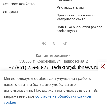
Сельское хозяйство
Рекламодателям
Интересы
Правила использования
материалов сайта
Политика обработки файлов
cookie (Куки)
Контакты редакции:
350000, г. Краснодар, ул. Пашковская, 2
+7 (861) 259-60-27
redaktor@kubnews.ru
Мы используем cookies для улучшения работы
Для пользователей старше 16 лет
нашего сайта и большего удобства его
© Кубанские Новости, 2017
использования. Продолжая использовать сайт, Вы
Сетевое издание «kubnews» зарегистрировано Федеральной
выражаете своё
согласие на обработку файлов
службой по надзору в сфере связи, информационных технологий
cookies
и массовых коммуникаций (Роскомнадзор). Регистрационный
номер Эл № ФС 77 - 78802 от 30 июля 2020 года. Учредитель -