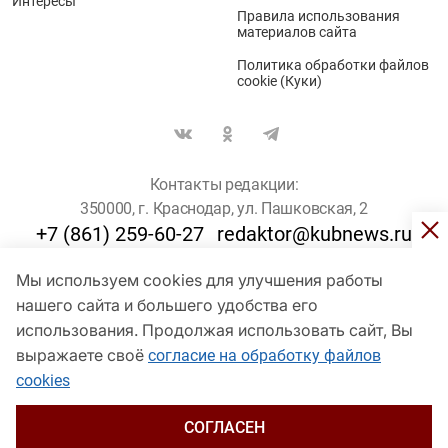
Интересы
Правила использования
материалов сайта
Политика обработки файлов
cookie (Куки)
Контакты редакции:
350000, г. Краснодар, ул. Пашковская, 2
+7 (861) 259-60-27
redaktor@kubnews.ru
Мы используем cookies для улучшения работы
Для пользователей старше 16 лет
нашего сайта и большего удобства его
© Кубанские Новости, 2017
использования. Продолжая использовать сайт, Вы
Сетевое издание «kubnews» зарегистрировано Федеральной
выражаете своё
согласие на обработку файлов
службой по надзору в сфере связи, информационных технологий
cookies
и массовых коммуникаций (Роскомнадзор). Регистрационный
номер Эл № ФС 77 - 78802 от 30 июля 2020 года. Учредитель -
ООО "ГИК "Кубанские Новости" (350000, Краснодар, ул.
СОГЛАСЕН
Пашковская, 2). Главный редактор – Филиппов О. Ю.