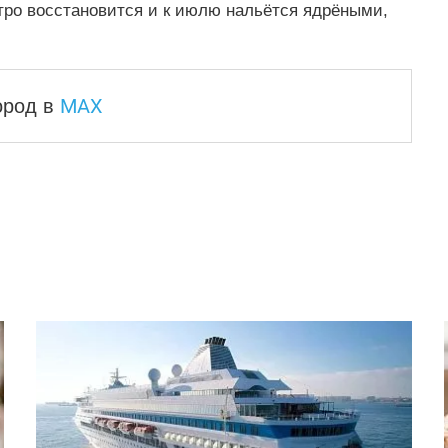
тро восстановится и к июлю нальётся ядрёными,
MAX
город
в