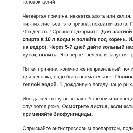
головок калий.
Четвёртая причина, нехватка азота или калия
нижних листьев, это признак нехватки азота. 
Что делать? Срочно подкормите!
Для азотной
спирта в 10 л воды и полейте под корень. 
на ведро). Через 5-7 дней дайте зольный на
сутки, полить.
Это вернёт зелень и запустит р
Пятая причина, конечно же неправильный пол
для чеснока, надо быть внимательнее.
Полива
тёплой водой.
В дождливую погоду чаще рыхл
Иногда желтизну вызывают болезни или вредит
случается реже. О
смотрите листья, если ес
применяйте биофунгициды.
Опрыскайте антистрессовым препаратом, подк