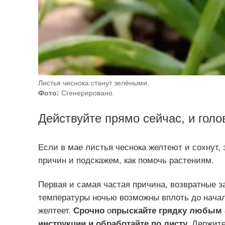
Листья чеснока станут зелёными.
Фото:
Сгенерировано.
Действуйте прямо сейчас, и гол
Если в мае листья чеснока желтеют и сохнут,
причин и подскажем, как помочь растениям.
Первая и самая частая причина, возвратные з
температуры ночью возможны вплоть до начал
желтеет.
Срочно
о
прыскайте грядку любым 
инструкции и обработайте по листу.
Держите 