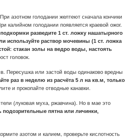
. При азотном голодании желтеют сначала кончики
При калийном голодании появляется краевой ожог.
 подкормки разведите 1 ст. ложку нашатырного
Или используйте раствор мочевины (1 ст. ложка
стой: стакан золы на ведро воды, настоять
ост головок.
ив. Пересушка или застой воды одинаково вредны
йте раз в неделю из расчёта 5 л на кв.м, только
ите и прокопайте отводные канавки.
ели (луковая муха, ржавчина). Но в мае это
ть подозрительные пятна или личинки,
ормите азотом и калием, проверьте кислотность