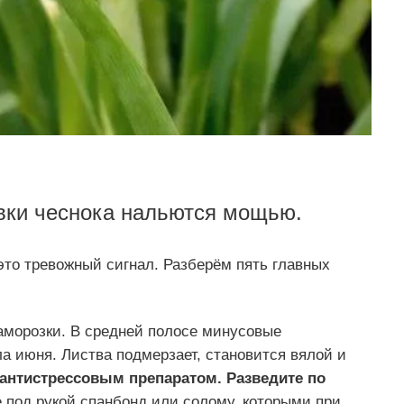
овки чеснока нальются мощью.
 это тревожный сигнал. Разберём пять главных
аморозки. В средней полосе минусовые
а июня. Листва подмерзает, становится вялой и
антистрессовым препаратом. Разведите по
под рукой спанбонд или солому, которыми при