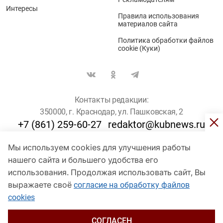
Интересы
Правила использования
материалов сайта
Политика обработки файлов
cookie (Куки)
Контакты редакции:
350000, г. Краснодар, ул. Пашковская, 2
+7 (861) 259-60-27
redaktor@kubnews.ru
Мы используем cookies для улучшения работы
Для пользователей старше 16 лет
нашего сайта и большего удобства его
© Кубанские Новости, 2017
использования. Продолжая использовать сайт, Вы
Сетевое издание «kubnews» зарегистрировано Федеральной
выражаете своё
согласие на обработку файлов
службой по надзору в сфере связи, информационных технологий
cookies
и массовых коммуникаций (Роскомнадзор). Регистрационный
номер Эл № ФС 77 - 78802 от 30 июля 2020 года. Учредитель -
ООО "ГИК "Кубанские Новости" (350000, Краснодар, ул.
СОГЛАСЕН
Пашковская, 2). Главный редактор – Филиппов О. Ю.