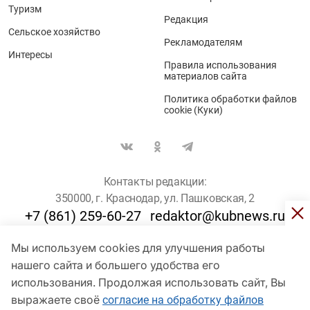
Туризм
Редакция
Сельское хозяйство
Рекламодателям
Интересы
Правила использования
материалов сайта
Политика обработки файлов
cookie (Куки)
Контакты редакции:
350000, г. Краснодар, ул. Пашковская, 2
+7 (861) 259-60-27
redaktor@kubnews.ru
Мы используем cookies для улучшения работы
Для пользователей старше 16 лет
нашего сайта и большего удобства его
© Кубанские Новости, 2017
использования. Продолжая использовать сайт, Вы
Сетевое издание «kubnews» зарегистрировано Федеральной
выражаете своё
согласие на обработку файлов
службой по надзору в сфере связи, информационных технологий