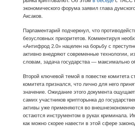
рынка криптовалют. Об этом
в беседе
с ТАСС н
экономического форума заявил глава думског
Аксаков.
Парламентарий подчеркнул, что противодейст
безусловных приоритетов. Комментируя необхо
«Антифрод 2.0» нацелен на борьбу с преступн
активно внедряют современные технологии, из
словам, задача государства — максимально о
Второй ключевой темой в повестке комитета с
комитета признался, что лично для него приня
значение. Ожидание этого документа ощущаетс
самих участников крипторынка до государстве
активы уже применяются во внешнеэкономичес
остаются инструментом в руках криминала. И
как можно скорее навести в этой сфере закон