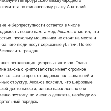
акануне Петербургского международного
о комитета по финансовому рынку Анатолий
вие киберпреступности остается в числе
димость нового пакета мер, Аксаков отметил, что
остью, поскольку мошенники не стоят на месте и
-за чего люди несут серьезные убытки. По его
безопасить граждан.
танет легализация цифровых активов. Глава
тие закона о криптовалютах имеет огромное
я со всех сторон: от рядовых пользователей и
нных структур. Аксаков пояснил, что цифровые
кой деятельности, однако параллельно они
менно поэтому, по мнению депутата, необходимо
одательный порядок.