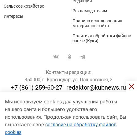
Редакция
Сельское хозяйство
Рекламодателям
Интересы
Правила использования
материалов сайта
Политика обработки файлов
cookie (Куки)
Контакты редакции:
350000, г. Краснодар, ул. Пашковская, 2
+7 (861) 259-60-27
redaktor@kubnews.ru
Мы используем cookies для улучшения работы
Для пользователей старше 16 лет
нашего сайта и большего удобства его
использования. Продолжая использовать сайт, Вы
© Кубанские Новости, 2017
Сетевое издание «kubnews» зарегистрировано Федеральной
выражаете своё
согласие на обработку файлов
службой по надзору в сфере связи, информационных технологий
cookies
и массовых коммуникаций (Роскомнадзор). Регистрационный