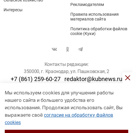
Рекламодателям
Интересы
Правила использования
материалов сайта
Политика обработки файлов
cookie (Куки)
Контакты редакции:
350000, г. Краснодар, ул. Пашковская, 2
+7 (861) 259-60-27
redaktor@kubnews.ru
Мы используем cookies для улучшения работы
Для пользователей старше 16 лет
нашего сайта и большего удобства его
© Кубанские Новости, 2017
использования. Продолжая использовать сайт, Вы
Сетевое издание «kubnews» зарегистрировано Федеральной
выражаете своё
согласие на обработку файлов
службой по надзору в сфере связи, информационных технологий
cookies
и массовых коммуникаций (Роскомнадзор). Регистрационный
номер Эл № ФС 77 - 78802 от 30 июля 2020 года. Учредитель -
ООО "ГИК "Кубанские Новости" (350000, Краснодар, ул.