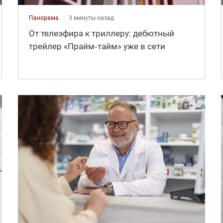
Панорама
3 минуты назад
От телеэфира к триллеру: дебютный
трейлер «Прайм‑тайм» уже в сети