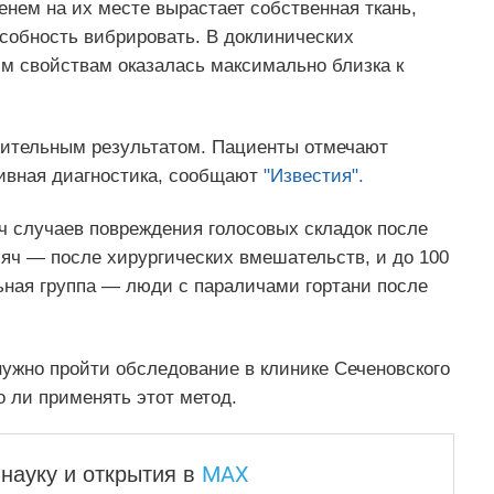
нем на их месте вырастает собственная ткань,
особность вибрировать. В доклинических
им свойствам оказалась максимально близка к
ожительным результатом. Пациенты отмечают
тивная диагностика, сообщают
"Известия".
ч случаев повреждения голосовых складок после
сяч — после хирургических вмешательств, и до 100
ьная группа — люди с параличами гортани после
нужно пройти обследование в клинике Сеченовского
о ли применять этот метод.
MAX
науку и
открытия в