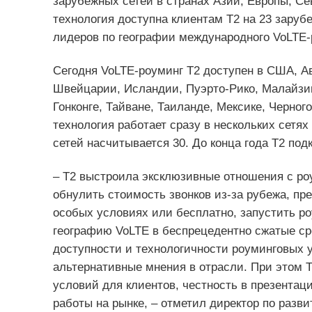
зарубежных сетей в странах Азии, Европы, С
технология доступна клиентам Т2 на 23 заруб
лидеров по географии международного VoLTE-
Сегодня VoLTE-роуминг Т2 доступен в США, Ав
Швейцарии, Исландии, Пуэрто-Рико, Малайзии
Гонконге, Тайване, Таиланде, Мексике, Черног
технология работает сразу в нескольких сетя
сетей насчитывается 30. До конца года Т2 под
– Т2 выстроила эксклюзивные отношения с ро
обнулить стоимость звонков из-за рубежа, пр
особых условиях или бесплатно, запустить ро
географию VoLTE в беспрецедентно сжатые срок
доступности и технологичности роуминговых 
альтернативные мнения в отрасли. При этом Т
условий для клиентов, честность в презентац
работы на рынке, – отметил директор по раз