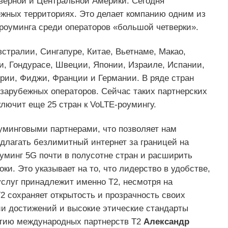
еверной и Центральной Америки. Сегодня
ежных территориях. Это делает компанию одним из
роуминга среди операторов «большой четверки».
стралии, Сингапуре, Китае, Вьетнаме, Макао,
, Гондурасе, Швеции, Японии, Израиле, Испании,
ории, Фиджи, Франции и Германии. В ряде стран
х зарубежных операторов. Сейчас таких партнерских
ключит еще 25 стран к VoLTE-роумингу.
уминговыми партнерами, что позволяет нам
едлагать безлимитный интернет за границей на
уминг 5G почти в полусотне стран и расширить
и. Это указывает на то, что лидерство в удобстве,
услуг принадлежит именно Т2, несмотря на
2 сохраняет открытость и прозрачность своих
ии достижений и высокие этические стандарты
витию международных партнерств Т2
Александр