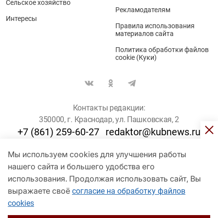
Сельское хозяйство
Рекламодателям
Интересы
Правила использования
материалов сайта
Политика обработки файлов
cookie (Куки)
Контакты редакции:
350000, г. Краснодар, ул. Пашковская, 2
+7 (861) 259-60-27
redaktor@kubnews.ru
Мы используем cookies для улучшения работы
Для пользователей старше 16 лет
нашего сайта и большего удобства его
© Кубанские Новости, 2017
использования. Продолжая использовать сайт, Вы
Сетевое издание «kubnews» зарегистрировано Федеральной
выражаете своё
согласие на обработку файлов
службой по надзору в сфере связи, информационных технологий
cookies
и массовых коммуникаций (Роскомнадзор). Регистрационный
номер Эл № ФС 77 - 78802 от 30 июля 2020 года. Учредитель -