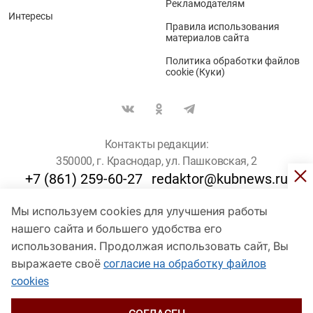
Рекламодателям
Интересы
Правила использования
материалов сайта
Политика обработки файлов
cookie (Куки)
Контакты редакции:
350000, г. Краснодар, ул. Пашковская, 2
+7 (861) 259-60-27
redaktor@kubnews.ru
Мы используем cookies для улучшения работы
Для пользователей старше 16 лет
нашего сайта и большего удобства его
© Кубанские Новости, 2017
использования. Продолжая использовать сайт, Вы
Сетевое издание «kubnews» зарегистрировано Федеральной
выражаете своё
согласие на обработку файлов
службой по надзору в сфере связи, информационных технологий
cookies
и массовых коммуникаций (Роскомнадзор). Регистрационный
номер Эл № ФС 77 - 78802 от 30 июля 2020 года. Учредитель -
ООО "ГИК "Кубанские Новости" (350000, Краснодар, ул.