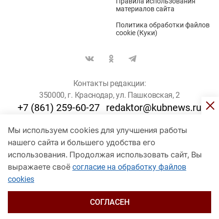
Правила использования
материалов сайта
Политика обработки файлов
cookie (Куки)
Контакты редакции:
350000, г. Краснодар, ул. Пашковская, 2
+7 (861) 259-60-27
redaktor@kubnews.ru
Мы используем cookies для улучшения работы
Для пользователей старше 16 лет
нашего сайта и большего удобства его
© Кубанские Новости, 2017
использования. Продолжая использовать сайт, Вы
Сетевое издание «kubnews» зарегистрировано Федеральной
выражаете своё
согласие на обработку файлов
службой по надзору в сфере связи, информационных технологий
cookies
и массовых коммуникаций (Роскомнадзор). Регистрационный
номер Эл № ФС 77 - 78802 от 30 июля 2020 года. Учредитель -
ООО "ГИК "Кубанские Новости" (350000, Краснодар, ул.
СОГЛАСЕН
Пашковская, 2). Главный редактор – Филиппов О. Ю.