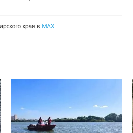
MAX
арского края
в