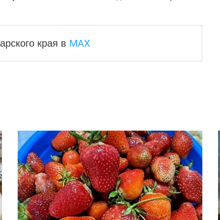
MAX
арского края
в