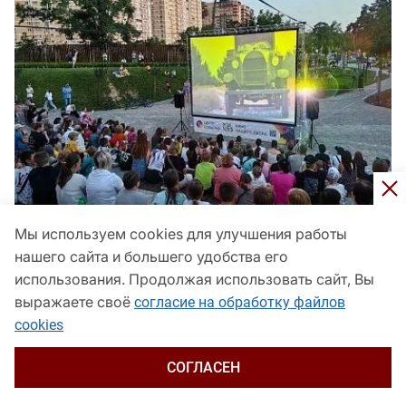
Мы используем cookies для улучшения работы
нашего сайта и большего удобства его
В Краснодаре проведут бесплатный кинопоказ и
использования. Продолжая использовать сайт, Вы
молодежный фестиваль
выражаете своё
согласие на обработку файлов
Общество
сегодня, 20:55
cookies
СОГЛАСЕН