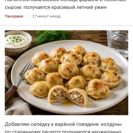
сыром: получается красивый летний ужин
Панорама
27 минут назад
Добавляю селёдку к варёной говядине: колдуны
по старинному рецепту получаются неожиданно