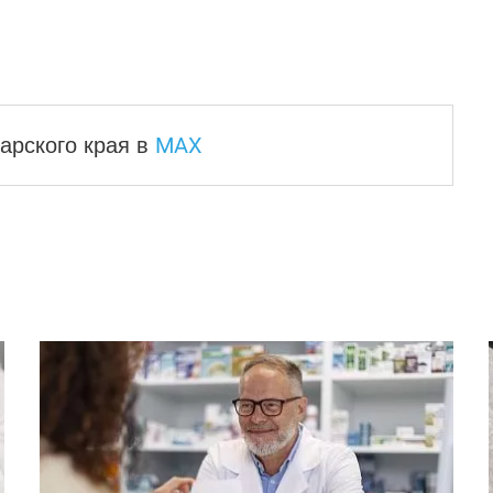
MAX
арского края
в