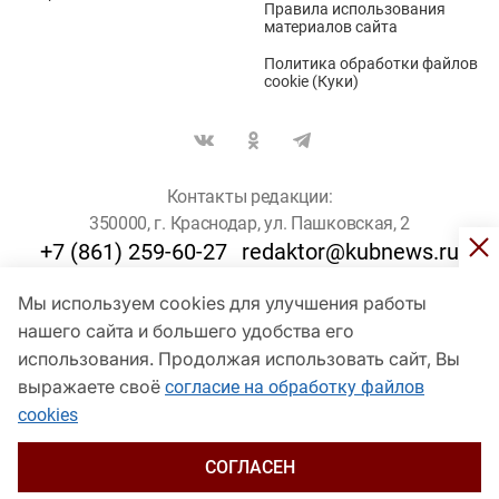
Правила использования
материалов сайта
Политика обработки файлов
cookie (Куки)
Контакты редакции:
350000, г. Краснодар, ул. Пашковская, 2
+7 (861) 259-60-27
redaktor@kubnews.ru
Мы используем cookies для улучшения работы
Для пользователей старше 16 лет
нашего сайта и большего удобства его
© Кубанские Новости, 2017
использования. Продолжая использовать сайт, Вы
Сетевое издание «kubnews» зарегистрировано Федеральной
выражаете своё
согласие на обработку файлов
службой по надзору в сфере связи, информационных технологий
cookies
и массовых коммуникаций (Роскомнадзор). Регистрационный
номер Эл № ФС 77 - 78802 от 30 июля 2020 года. Учредитель -
ООО "ГИК "Кубанские Новости" (350000, Краснодар, ул.
СОГЛАСЕН
Пашковская, 2). Главный редактор – Филиппов О. Ю.