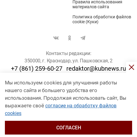
Правила использования
материалов сайта
Политика обработки файлов
cookie (Куки)
Контакты редакции:
350000, г. Краснодар, ул. Пашковская, 2
+7 (861) 259-60-27
redaktor@kubnews.ru
Мы используем cookies для улучшения работы
Для пользователей старше 16 лет
нашего сайта и большего удобства его
© Кубанские Новости, 2017
использования. Продолжая использовать сайт, Вы
Сетевое издание «kubnews» зарегистрировано Федеральной
выражаете своё
согласие на обработку файлов
службой по надзору в сфере связи, информационных технологий
cookies
и массовых коммуникаций (Роскомнадзор). Регистрационный
номер Эл № ФС 77 - 78802 от 30 июля 2020 года. Учредитель -
ООО "ГИК "Кубанские Новости" (350000, Краснодар, ул.
СОГЛАСЕН
Пашковская, 2). Главный редактор – Филиппов О. Ю.