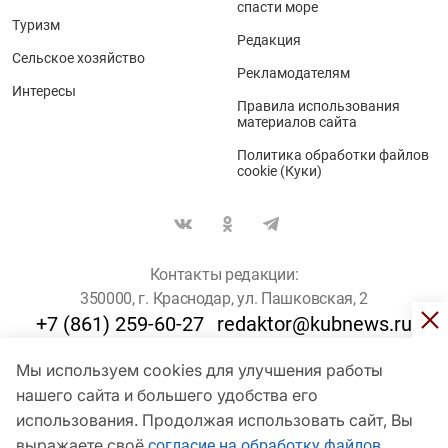
спасти море
Туризм
Редакция
Сельское хозяйство
Рекламодателям
Интересы
Правила использования
материалов сайта
Политика обработки файлов
cookie (Куки)
Контакты редакции:
350000, г. Краснодар, ул. Пашковская, 2
+7 (861) 259-60-27
redaktor@kubnews.ru
Мы используем cookies для улучшения работы
Для пользователей старше 16 лет
нашего сайта и большего удобства его
© Кубанские Новости, 2017
использования. Продолжая использовать сайт, Вы
Сетевое издание «kubnews» зарегистрировано Федеральной
выражаете своё
согласие на обработку файлов