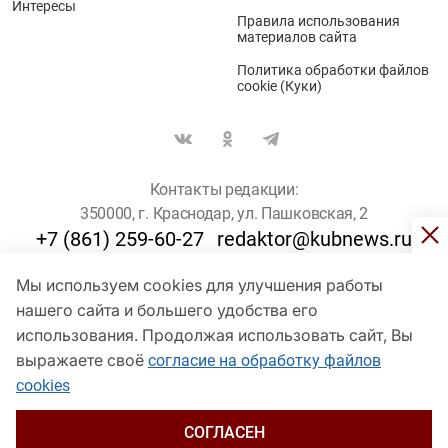
Интересы
Правила использования
материалов сайта
Политика обработки файлов
cookie (Куки)
Контакты редакции:
350000, г. Краснодар, ул. Пашковская, 2
+7 (861) 259-60-27
redaktor@kubnews.ru
Мы используем cookies для улучшения работы
Для пользователей старше 16 лет
нашего сайта и большего удобства его
использования. Продолжая использовать сайт, Вы
© Кубанские Новости, 2017
Сетевое издание «kubnews» зарегистрировано Федеральной
выражаете своё
согласие на обработку файлов
службой по надзору в сфере связи, информационных технологий
cookies
и массовых коммуникаций (Роскомнадзор). Регистрационный
номер Эл № ФС 77 - 78802 от 30 июля 2020 года. Учредитель -
ООО "ГИК "Кубанские Новости" (350000, Краснодар, ул.
СОГЛАСЕН
Пашковская, 2). Главный редактор – Филиппов О. Ю.