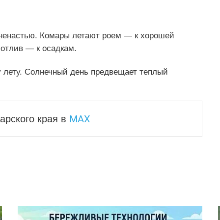
ненастью. Комары летают роем — к хорошей
 отлив — к осадкам.
у лету. Солнечный день предвещает теплый
MAX
арского края
в