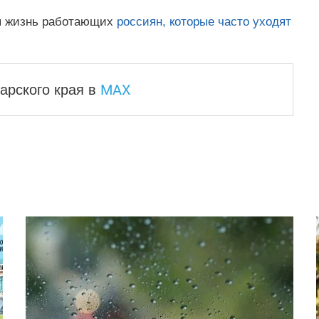
ся жизнь работающих
россиян, которые часто уходят
MAX
арского края
в