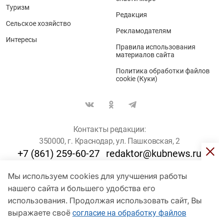
Туризм
Редакция
Сельское хозяйство
Рекламодателям
Интересы
Правила использования
материалов сайта
Политика обработки файлов
cookie (Куки)
Контакты редакции:
350000, г. Краснодар, ул. Пашковская, 2
+7 (861) 259-60-27
redaktor@kubnews.ru
Мы используем cookies для улучшения работы
Для пользователей старше 16 лет
нашего сайта и большего удобства его
© Кубанские Новости, 2017
использования. Продолжая использовать сайт, Вы
Сетевое издание «kubnews» зарегистрировано Федеральной
выражаете своё
согласие на обработку файлов
службой по надзору в сфере связи, информационных технологий