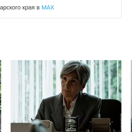
MAX
арского края
в