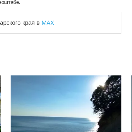
ерштабе.
MAX
арского края
в