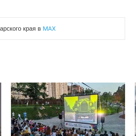
MAX
арского края
в