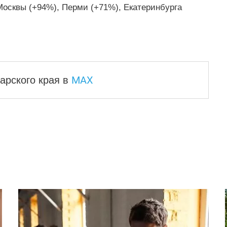
осквы (+94%), Перми (+71%), Екатеринбурга
MAX
арского края
в