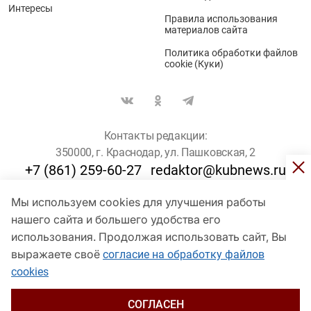
Интересы
Правила использования
материалов сайта
Политика обработки файлов
cookie (Куки)
Контакты редакции:
350000, г. Краснодар, ул. Пашковская, 2
+7 (861) 259-60-27
redaktor@kubnews.ru
Мы используем cookies для улучшения работы
Для пользователей старше 16 лет
нашего сайта и большего удобства его
© Кубанские Новости, 2017
использования. Продолжая использовать сайт, Вы
Сетевое издание «kubnews» зарегистрировано Федеральной
выражаете своё
согласие на обработку файлов
службой по надзору в сфере связи, информационных технологий
cookies
и массовых коммуникаций (Роскомнадзор). Регистрационный
номер Эл № ФС 77 - 78802 от 30 июля 2020 года. Учредитель -
ООО "ГИК "Кубанские Новости" (350000, Краснодар, ул.
СОГЛАСЕН
Пашковская, 2). Главный редактор – Филиппов О. Ю.