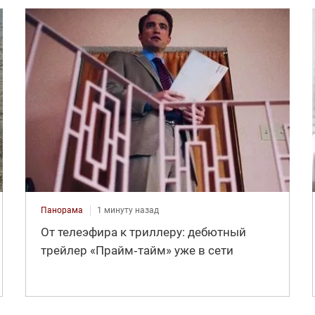
Панорама
1 минуту назад
От телеэфира к триллеру: дебютный
трейлер «Прайм‑тайм» уже в сети