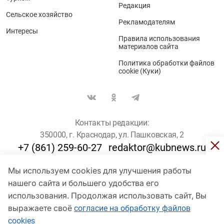
Редакция
Сельское хозяйство
Рекламодателям
Интересы
Правила использования
материалов сайта
Политика обработки файлов
cookie (Куки)
Контакты редакции:
350000, г. Краснодар, ул. Пашковская, 2
+7 (861) 259-60-27
redaktor@kubnews.ru
Мы используем cookies для улучшения работы
Для пользователей старше 16 лет
нашего сайта и большего удобства его
© Кубанские Новости, 2017
использования. Продолжая использовать сайт, Вы
Сетевое издание «kubnews» зарегистрировано Федеральной
выражаете своё
согласие на обработку файлов
службой по надзору в сфере связи, информационных технологий
cookies
и массовых коммуникаций (Роскомнадзор). Регистрационный