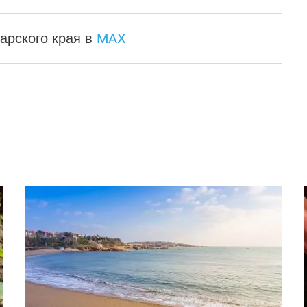
MAX
арского края
в